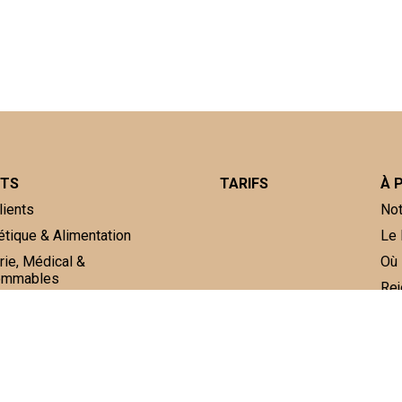
NTS
TARIFS
À 
lients
Not
tique & Alimentation
Le 
rie, Médical &
Où 
ommables
Rej
gnages
Fièrement incubé à Paris à