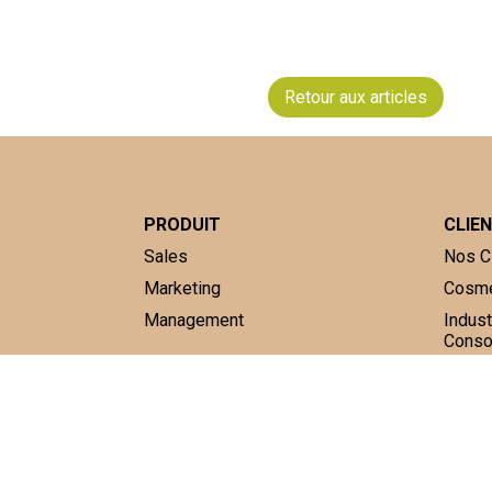
Retour aux articles
PRODUIT
CLIE
Sales
Nos C
Marketing
Cosmé
Management
Indust
Cons
Témoi